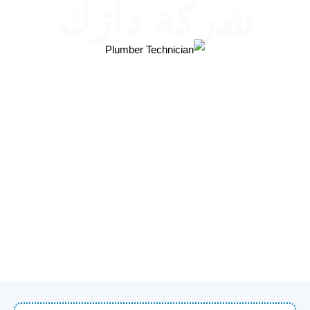
شركة دارَك
عزل الاسطح والخزانات 🏠
شركة دارَك تقدم خدمات عزل الأسطح والخزانات
وعزل الفوم بجودة عالية وتقنيات متطورة، لحماية
المباني من تسربات المياه والرطوبة وارتفاع
درجات الحرارة، وضمان عزل يدوم لسنوات ويقلل
من تكاليف الصيانة.